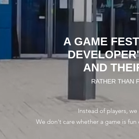
A GAME FEST
DEVELOPER'
AND THEI
RATHER THAN 
Instead of players, we
We don't care whether a game is fun 