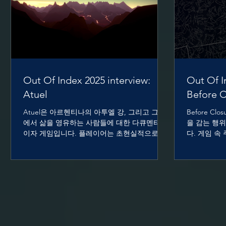
Out Of Index 2025 interview:
Out Of I
Atuel
Before C
Atuel은 아르헨티나의 아투엘 강, 그리고 그 강
Before C
에서 삶을 영유하는 사람들에 대한 다큐멘터리
을 감는 행
이자 게임입니다. 플레이어는 초현실적으로 재
다. 게임 속
구성된 강을 따라가면서 아투엘 강에 대해 이해
물건들에 깃
하게 됩니다. Atuel is a documentary and a
보면, 아직 
game about Argentina’s Atuel River and the
게 됩니다. Befo
people whose lives depend on it. As players
weaves the a
travel along a surreal reimagining of the river,
captured th
they come to understand the story of the
gameplay. B
Atuel. 1. 팀 소개 부탁드립니다. 안녕하세요!
closing your
우리는 초현실적 다큐멘터리 게임 Atuel 을 만
embedded in