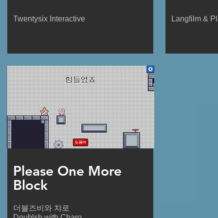
Twentysix Interactive
Langfilm & P
Please One More
Block
더블즈비와 챠로
Doublsb with Charo