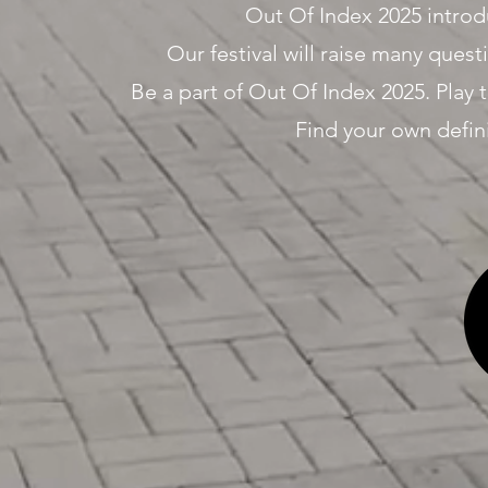
Out Of Index 2025 introdu
Our festival will raise many quest
Be a part of Out Of Index 2025. Play 
Find your own defini