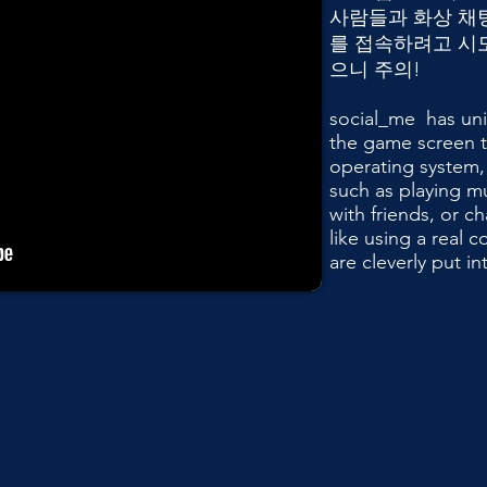
사람들과 화상 채
를 접속하려고 시도
으니 주의!
social_me has uniq
the game screen 
operating system, 
such as playing m
with friends, or c
like using a real 
are cleverly put i