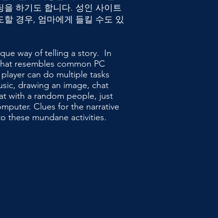
팅을 하기도 합니다. 성인 사이트
할 경우, 엄마에게 들킬 수도 있
ue way of telling a story. In
that resembles common PC
player can do multiple tasks
usic, drawing an image, chat
hat with a random people, just
computer. Clues for the narrative
nto these mundane activities.