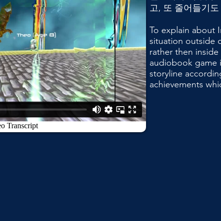
고, 또 줄어들기도
To explain about I
situation outside
rather then inside
audiobook game is
storyline accordi
achievements whic