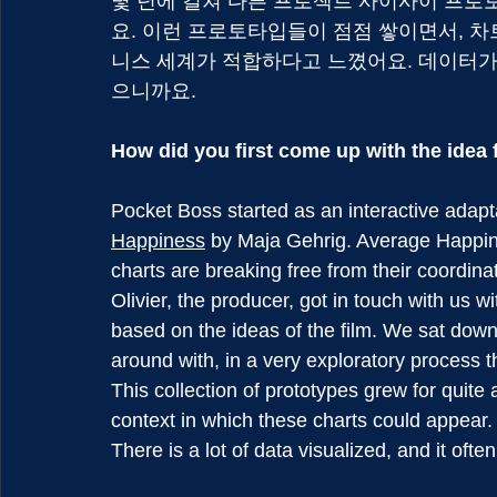
몇 년에 걸쳐 다른 프로젝트 사이사이 프로
요. 이런 프로토타입들이 점점 쌓이면서, 차
니스 세계가 적합하다고 느꼈어요. 데이터가
으니까요.
How did you first come up with the idea 
Pocket Boss started as an interactive adapta
Happiness
 by Maja Gehrig. Average Happiness
charts are breaking free from their coordinat
Olivier, the producer, got in touch with us w
based on the ideas of the film. We sat down 
around with, in a very exploratory process t
This collection of prototypes grew for quite a
context in which these charts could appear. T
There is a lot of data visualized, and it of