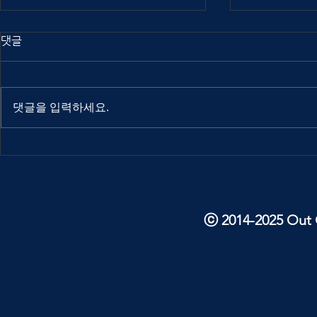
댓글
댓글을 입력하세요.
Out Of Index 2025
Out Of Ind
interview: Atuel
interview: 
ⓒ 2014-2025 Out O