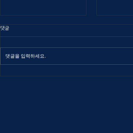
댓글
댓글을 입력하세요.
Out Of Index 2025
Out Of Ind
interview: Atuel
interview: 