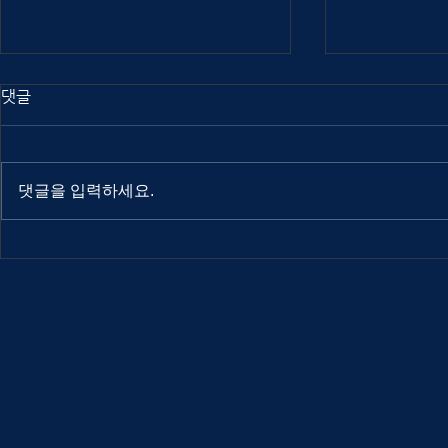
댓글
댓글을 입력하세요.
Out Of Index 2025
Out Of Ind
interview: Atuel
interview: 