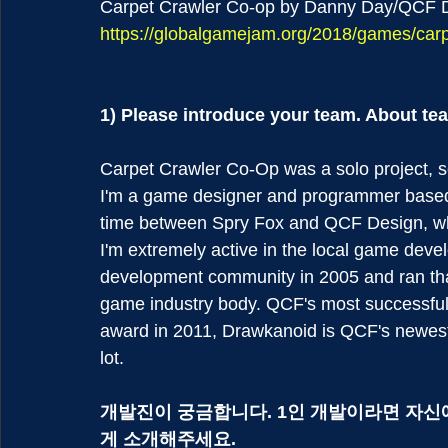
Carpet Crawler Co-op by Danny Day/QCF 
https://globalgamejam.org/2018/games/carp
1) Please introduce your team. About te
Carpet Crawler Co-Op was a solo project, so
I'm a game designer and programmer based 
time between Spry Fox and QCF Design, whic
I'm extremely active in the local game deve
development community in 2005 and ran that 
game industry body. QCF's most successfu
award in 2011, Drawkanoid is QCF's newest 
lot.
개발진이 궁금합니다. 1인 개발이라면 자신
게 소개해주세요.