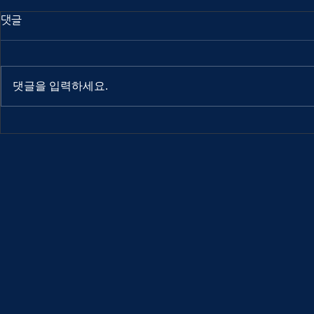
댓글
댓글을 입력하세요.
Out Of Index 2025
Out Of Ind
interview: Atuel
interview: 