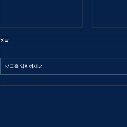
댓글
댓글을 입력하세요.
Out Of Index 2025
Out Of Ind
interview: Atuel
interview: 