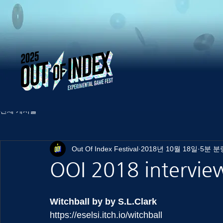
전체 게시물
Out Of Index Festival
2018년 10월 18일
5분 분
OOI 2018 interview
Witchball by by S.L.Clark
https://eselsi.itch.io/witchball