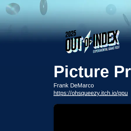
Picture P
Frank DeMarco
https://ohsqueezy.itch.io/ppu