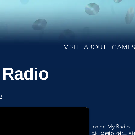
VISIT
ABOUT
GAMES
 Radio
/
Inside My R
다. 플레이어는 