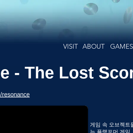
VISIT
ABOUT
GAMES
 - The Lost Sco
o/resonance
게임 속 오브젝트
는 플랫포머 게임.