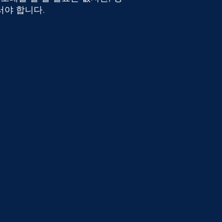
러야 합니다.