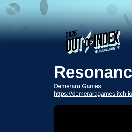
Resonance
Demerara Games
https://demeraragames.itch.i