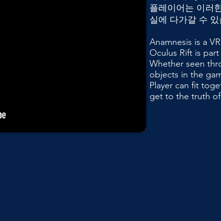
플레이어는 이러한
실에 다가갈 수 있
Anamnesis is a VR
Oculus Rift is par
Whether seen thro
objects in the ga
Player can fit tog
get to the truth of