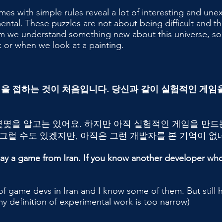
es with simple rules reveal a lot of interesting and u
ntal. These puzzles are not about being difficult and 
em we understand something new about this universe, so
or when we look at a painting.
임을 접하는 것이 처음입니다. 당신과 같이 실험적인 게임
몇을 알고는 있어요. 하지만 아직 실험적인 게임을 만드는
 그럴 수도 있겠지만, 아직은 그런 개발자를 본 기억이 없
e play a game from Iran. If you know another developer w
f game devs in Iran and I know some of them. But still
 definition of experimental work is too narrow)