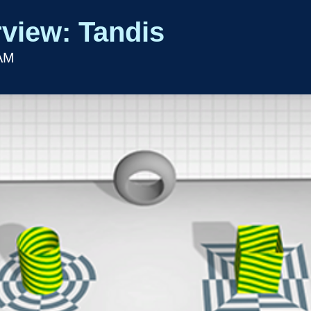
rview: Tandis
 AM