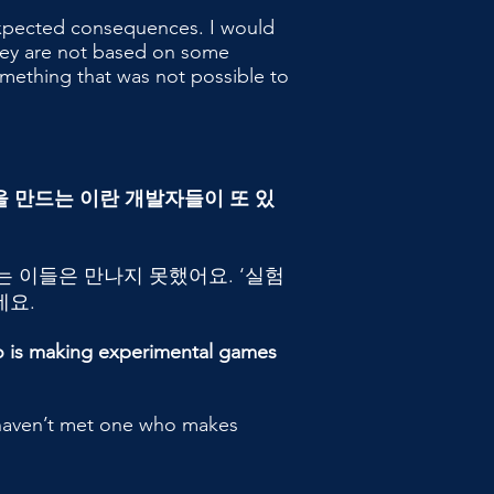
nexpected consequences. I would
they are not based on some
mething that was not possible to
을 만드는 이란 개발자들이 또 있
 이들은 만나지 못했어요. ‘실험
네요.
ho is making experimental games
 haven’t met one who makes