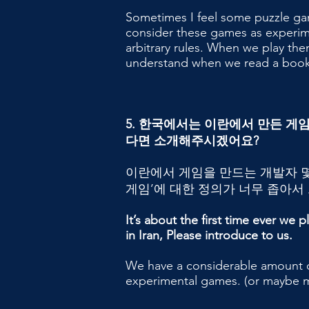
Sometimes I feel some puzzle gam
consider these games as experime
arbitrary rules. When we play th
understand when we read a book 
5. 한국에서는 이란에서 만든 게
다면 소개해주시겠어요?
이란에서 게임을 만드는 개발자 몇
게임’에 대한 정의가 너무 좁아서
It’s about the first time ever w
in Iran, Please introduce to us.
We have a considerable amount o
experimental games. (or maybe my