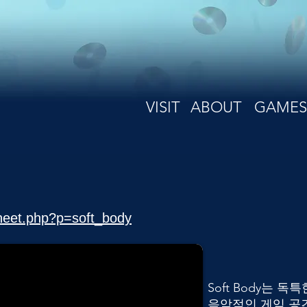
VISIT
ABOUT
GAMES
sheet.php?p=soft_body
Soft Body는 
음악적인 게임 공