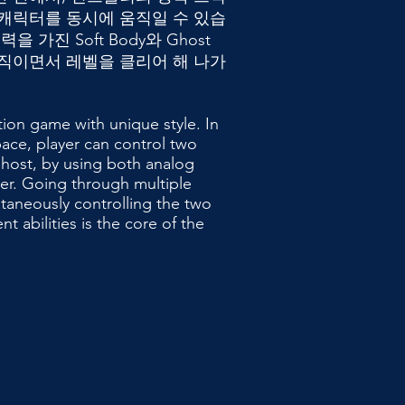
 캐릭터를 동시에 움직일 수 있습
을 가진 Soft Body와 Ghost
움직이면서 레벨을 클리어 해 나가
tion game with unique style. In
ace, player can control two
ghost, by using both analog
ller. Going through multiple
ltaneously controlling the two
nt abilities is the core of the