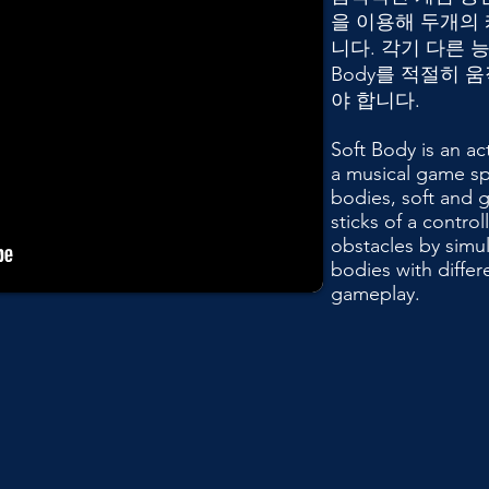
을 이용해 두개의
니다. 각기 다른 능력
Body를 적절히 
야 합니다.
Soft Body is an ac
a musical game sp
bodies, soft and 
sticks of a contro
obstacles by simu
bodies with differe
gameplay.