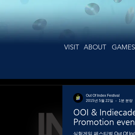
VISIT
ABOUT
GAMES
Out Of Index Festival
2015년 5월 22일
1분 분량
OOI & Indiecade
Promotion even
실험게임 페스티벌 Out Of In